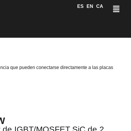
ES
EN
CA
encia que pueden conectarse directamente a las placas
W
r de IGBT/MOSFET SiC de 2