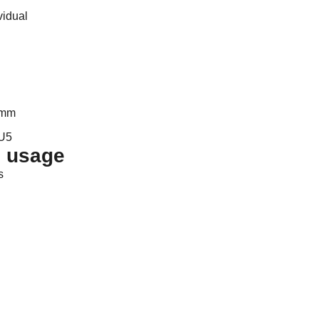
vidual
 mm
CU5
d usage
s