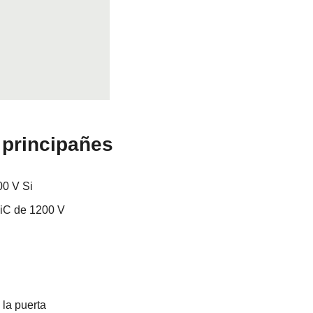
 principañes
00 V Si
SiC de 1200 V
 la puerta